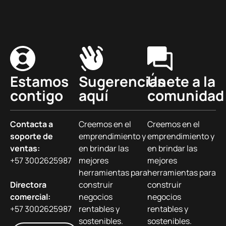
Estamos
Sugerencias
Únete a la
contigo
aquí
comunidad
Contacta a
Creemos en el
Creemos en el
soporte de
emprendimiento y
emprendimiento y
ventas:
en brindar las
en brindar las
+57 3002625987
mejores
mejores
herramientas para
herramientas para
Directora
construir
construir
comercial:
negocios
negocios
+57 3002625987
rentables y
rentables y
sostenibles.
sostenibles.