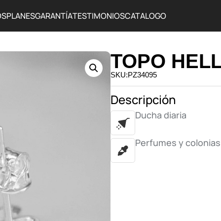
OS
PLANES
GARANTÍA
TESTIMONIOS
CATALOGO
TOPO HELL
SKU:PZ34095
Descripción
Ducha diaria
Perfumes y colonias