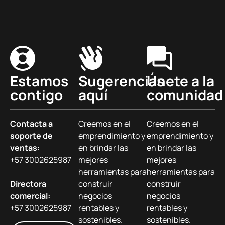
Estamos
Sugerencias
Únete a la
contigo
aquí
comunidad
Contacta a
Creemos en el
Creemos en el
soporte de
emprendimiento y
emprendimiento y
ventas:
en brindar las
en brindar las
+57 3002625987
mejores
mejores
herramientas para
herramientas para
Directora
construir
construir
comercial:
negocios
negocios
+57 3002625987
rentables y
rentables y
sostenibles.
sostenibles.