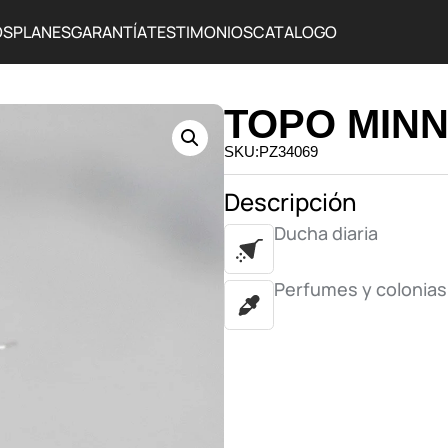
OS
PLANES
GARANTÍA
TESTIMONIOS
CATALOGO
TOPO MINN
SKU:PZ34069
Descripción
Ducha diaria
Perfumes y colonias