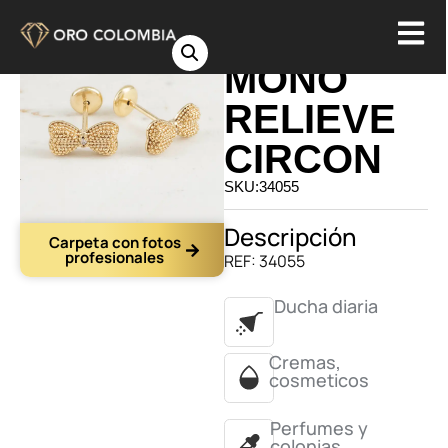
TOPO
MOÑO
RELIEVE
CIRCON
SKU:34055
Descripción
Carpeta con fotos
profesionales
REF: 34055
Ducha diaria
Cremas,
cosmeticos
Perfumes y
colonias