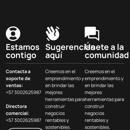
Estamos
Sugerencias
Únete a la
contigo
aquí
comunidad
Contacta a
Creemos en el
Creemos en el
soporte de
emprendimiento y
emprendimiento y
ventas:
en brindar las
en brindar las
+57 3002625987
mejores
mejores
herramientas para
herramientas para
Directora
construir
construir
comercial:
negocios
negocios
+57 3002625987
rentables y
rentables y
sostenibles.
sostenibles.