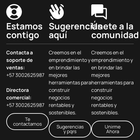
Estamos
Sugerencias
Únete a la
contigo
aquí
comunidad
Contacta a
Creemos en el
Creemos en el
soporte de
emprendimiento y
emprendimiento y
ventas:
en brindar las
en brindar las
+57 3002625987
mejores
mejores
herramientas para
herramientas para
Directora
construir
construir
comercial:
negocios
negocios
+57 3002625987
rentables y
rentables y
sostenibles.
sostenibles.
Te
contactamos
Sugerencias
Unirme
y pqrs
Ahora