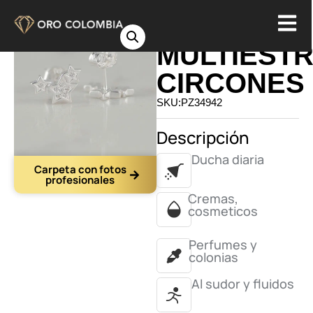
TOPO
MULTIEST
CIRCONES
SKU:PZ34942
Descripción
Ducha diaria
Carpeta con fotos
profesionales
Cremas,
cosmeticos
Perfumes y
colonias
Al sudor y fluidos