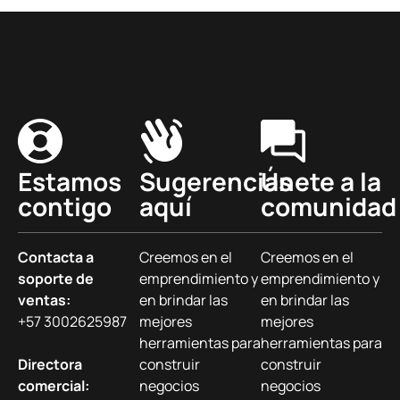
Estamos
Sugerencias
Únete a la
contigo
aquí
comunidad
Contacta a
Creemos en el
Creemos en el
soporte de
emprendimiento y
emprendimiento y
ventas:
en brindar las
en brindar las
+57 3002625987
mejores
mejores
herramientas para
herramientas para
Directora
construir
construir
comercial:
negocios
negocios