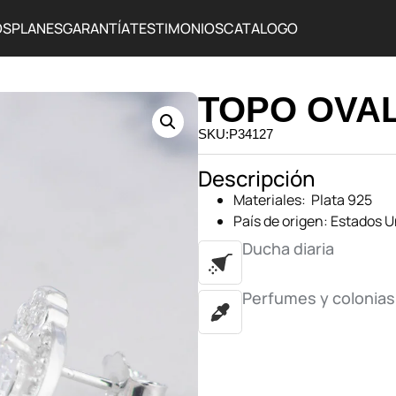
OS
PLANES
GARANTÍA
TESTIMONIOS
CATALOGO
TOPO OVAL
SKU:P34127
Descripción
Materiales: Plata 925
País de origen: Estados 
Ducha diaria
Perfumes y colonias