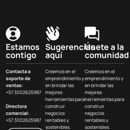
Estamos
Sugerencias
Únete a la
contigo
aquí
comunidad
Contacta a
Creemos en el
Creemos en el
soporte de
emprendimiento y
emprendimiento y
ventas:
en brindar las
en brindar las
+57 3002625987
mejores
mejores
herramientas para
herramientas para
Directora
construir
construir
comercial:
negocios
negocios
+57 3002625987
rentables y
rentables y
sostenibles.
sostenibles.