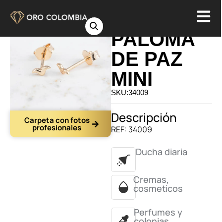
TOPO
PALOMA
DE PAZ
MINI
SKU:34009
Descripción
Carpeta con fotos
profesionales
REF: 34009
Ducha diaria
Cremas,
cosmeticos
Perfumes y
colonias