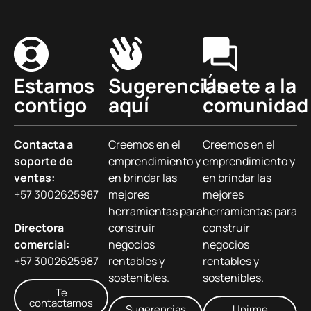
Estamos
Sugerencias
Únete a la
contigo
aquí
comunidad
Contacta a
Creemos en el
Creemos en el
soporte de
emprendimiento y
emprendimiento y
ventas:
en brindar las
en brindar las
+57 3002625987
mejores
mejores
herramientas para
herramientas para
Directora
construir
construir
comercial:
negocios
negocios
+57 3002625987
rentables y
rentables y
sostenibles.
sostenibles.
Te
contactamos
Sugerencias
Unirme