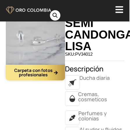
TOPO
SEMI
CANDONG
LISA
SKU:PV34012
Descripción
Carpeta con fotos
profesionales
Ducha diaria
Cremas,
cosmeticos
Perfumes y
colonias
Al sudor y fluidos