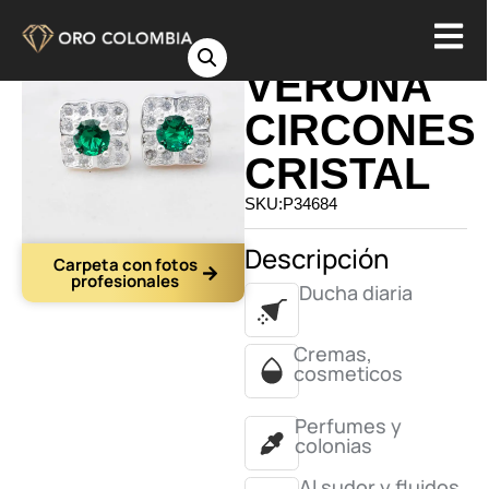
TOPO
VERONA
CIRCONES
CRISTAL
SKU:P34684
Descripción
Carpeta con fotos
profesionales
Ducha diaria
Cremas,
cosmeticos
Perfumes y
colonias
Al sudor y fluidos