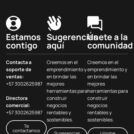
Estamos
Sugerencias
Únete a la
contigo
aquí
comunidad
Contacta a
Creemos en el
Creemos en el
soporte de
emprendimiento y
emprendimiento y
ventas:
en brindar las
en brindar las
+57 3002625987
mejores
mejores
herramientas para
herramientas para
Directora
construir
construir
comercial:
negocios
negocios
+57 3002625987
rentables y
rentables y
sostenibles.
sostenibles.
Te
contactamos
Sugerencias
Unirme