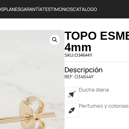
OS
PLANES
GARANTÍA
TESTIMONIOS
CATALOGO
TOPO ESM
4mm
SKU:O34644Y
Descripción
REF: O34644Y
Ducha diaria
Perfumes y colonias