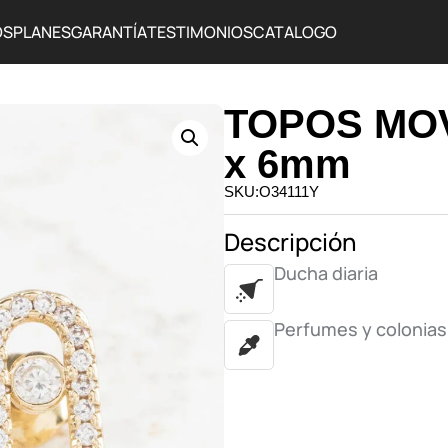
OS
PLANES
GARANTÍA
TESTIMONIOS
CATALOGO
TOPOS MOV
x 6mm
SKU:O34111Y
Descripción
Ducha diaria
Perfumes y colonias